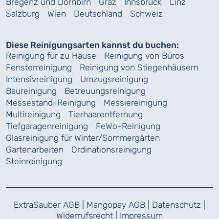
Bregenz und Dornbirn
Graz
Innsbruck
Linz
Salzburg
Wien
Deutschland
Schweiz
Diese Reinigungsarten kannst du buchen:
Reinigung für zu Hause
Reinigung von Büros
Fensterreinigung
Reinigung von Stiegenhäusern
Intensivreinigung
Umzugsreinigung
Baureinigung
Betreuungsreinigung
Messestand-Reinigung
Messiereinigung
Multireinigung
Tierhaarentfernung
Tiefgaragenreinigung
FeWo-Reinigung
Glasreinigung für Winter/Sommergärten
Gartenarbeiten
Ordinationsreinigung
Steinreinigung
ExtraSauber AGB
|
Mangopay AGB
|
Datenschutz
|
Widerrufsrecht
|
Impressum