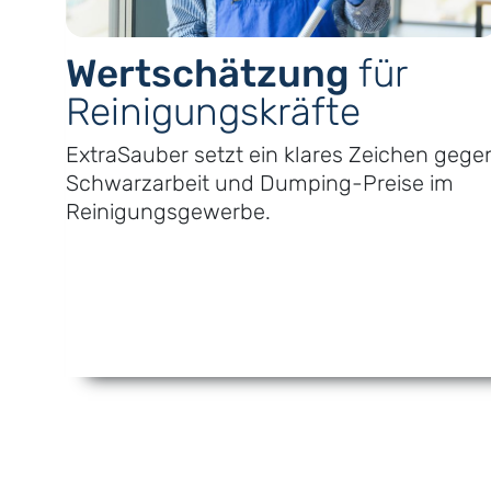
n
Wert­schätzung
für
Reinigungs­kräfte
ExtraSauber setzt ein klares Zeichen gege
sere
Schwarzarbeit und Dumping-Preise im
Reinigungs­gewerbe.