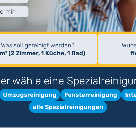
termin
Was soll gereinigt werden?
Wuns
m² (2 Zimmer, 1 Küche, 1 Bad)
f
er wähle eine Spezialreinigu
Umzugsreinigung
Fensterreinigung
Int
alle Spezialreinigungen