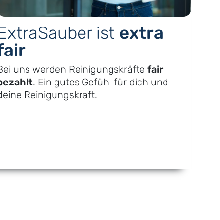
ExtraSauber ist
extra
fair
Bei uns werden Reinigungs­kräfte
fair
bezahlt
. Ein gutes Gefühl für dich und
deine Reinigungs­kraft.