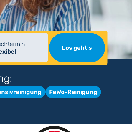
chtermin
Los geht's
lexibel
ng:
ensivreinigung
FeWo-Reinigung