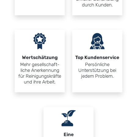
durch Kunden.
Wert­schätzung
Top Kundenservice
Mehr gesellschaft­
Persön­liche
liche Aner­kennung
Unterstütz­ung bei
für Reinigungs­kräfte
jedem Problem.
und ihre Arbeit.
Eine