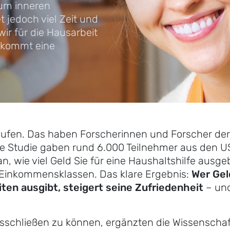
zum inneren
t jedoch viel Zeit und
ir für die Hausarbeit
 kommt eine
ufen. Das haben Forscherinnen und Forscher der 
ie Studie gaben rund 6.000 Teilnehmer aus den 
, wie viel Geld Sie für eine Haushaltshilfe ausge
Einkommensklassen. Das klare Ergebnis:
Wer Gel
iten ausgibt, steigert seine Zufriedenheit
– un
schließen zu können, ergänzten die Wissenschaft