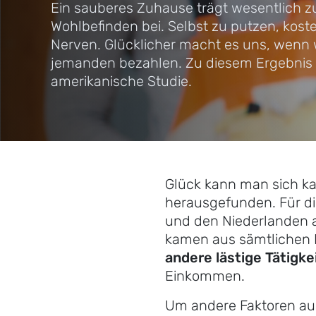
Ein sauberes Zuhause trägt wesentlich 
Wohlbefinden bei. Selbst zu putzen, koste
Nerven. Glücklicher macht es uns, wenn w
jemanden bezahlen. Zu diesem Ergebnis
amerikanische Studie.
Glück kann man sich ka
herausgefunden. Für d
und den Niederlanden an
kamen aus sämtlichen 
andere lästige Tätigke
Einkommen.
Um andere Faktoren aus