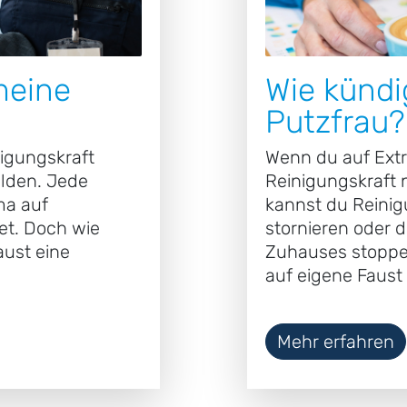
meine
Wie kündi
Putzfrau?
igungskraft
Wenn du auf Ext
lden. Jede
Reinigungskraft n
ma auf
kannst du Reinig
et. Doch wie
stornieren oder 
aust eine
Zuhauses stoppen
auf eigene Faust 
Mehr erfahren