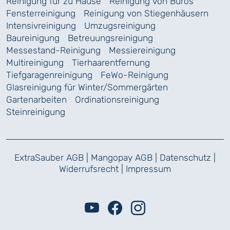
Reinigung für zu Hause
Reinigung von Büros
Fensterreinigung
Reinigung von Stiegenhäusern
Intensivreinigung
Umzugsreinigung
Baureinigung
Betreuungsreinigung
Messestand-Reinigung
Messiereinigung
Multireinigung
Tierhaarentfernung
Tiefgaragenreinigung
FeWo-Reinigung
Glasreinigung für Winter/Sommergärten
Gartenarbeiten
Ordinationsreinigung
Steinreinigung
ExtraSauber AGB
|
Mangopay AGB
|
Datenschutz
|
Widerrufsrecht
|
Impressum