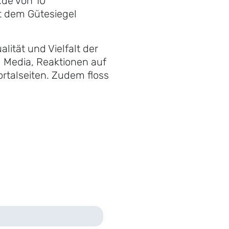
.de von 10
t dem Gütesiegel
ität und Vielfalt der
l Media, Reaktionen auf
rtalseiten. Zudem floss