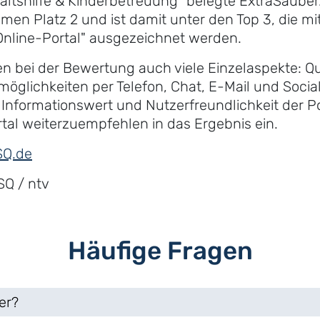
altshilfe & Kinderbetreuung“ belegte ExtraSauber
en Platz 2 und ist damit unter den Top 3, die mi
nline-Portal" ausgezeichnet werden.
 bei der Bewertung auch viele Einzelaspekte: Qual
möglichkeiten per Telefon, Chat, E-Mail und Socia
nformationswert und Nutzerfreundlichkeit der Po
rtal weiterzuempfehlen in das Ergebnis ein.
SQ.de
SQ / ntv
Häufige Fragen
er?