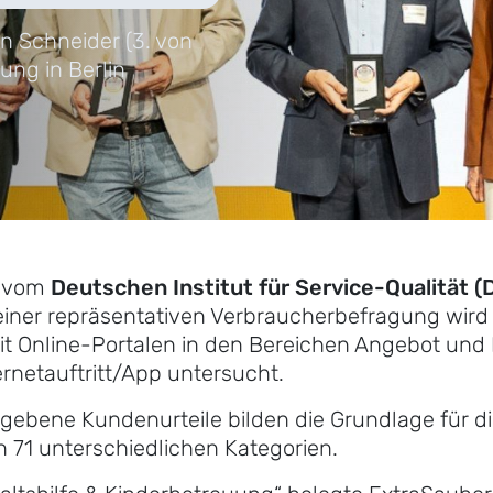
n Schneider (3. von
ung in Berlin
h vom
Deutschen Institut für Service-Qualität (
ner repräsentativen Verbraucherbefragung wird 
t Online-Portalen in den Bereichen Angebot und 
rnetauftritt/App untersucht.
ebene Kundenurteile bilden die Grundlage für d
n 71 unterschiedlichen Kategorien.