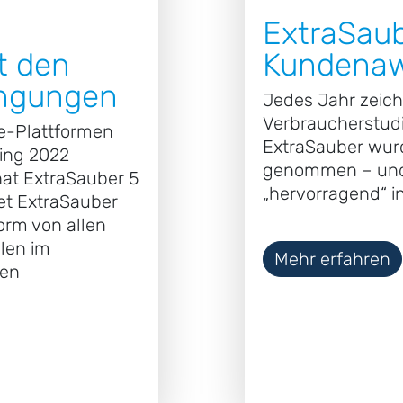
ExtraSaub
t den
Kundena
ingungen
Jedes Jahr zeich
Verbraucherstudi
e-Plattformen
ExtraSauber wurd
ing 2022
genommen – und 
hat ExtraSauber 5
„hervorragend“ in
et ExtraSauber
form von allen
len im
Mehr erfahren
ten