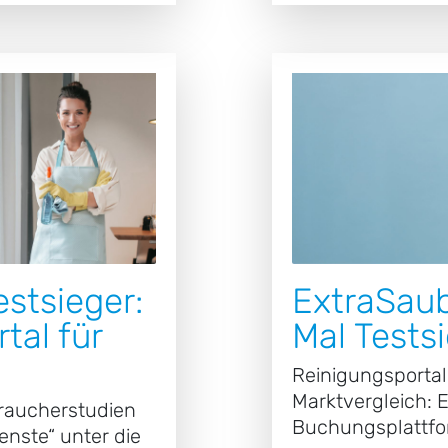
estsieger:
ExtraSaub
tal für
Mal Testsi
Reinigungsportal
Marktvergleich: 
braucherstudien
Buchungsplattfo
enste“ unter die