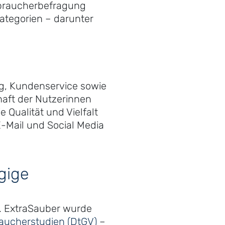
rbraucherbefragung
ategorien – darunter
ng, Kundenservice sowie
haft der Nutzerinnen
 Qualität und Vielfalt
E-Mail und Social Media
gige
n. ExtraSauber wurde
raucherstudien (DtGV)
–