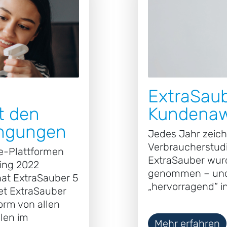
ExtraSaub
t den
Kundena
ingungen
Jedes Jahr zeich
Verbraucherstudi
e-Plattformen
ExtraSauber wurd
ing 2022
genommen – und 
hat ExtraSauber 5
„hervorragend“ in
et ExtraSauber
form von allen
len im
Mehr erfahren