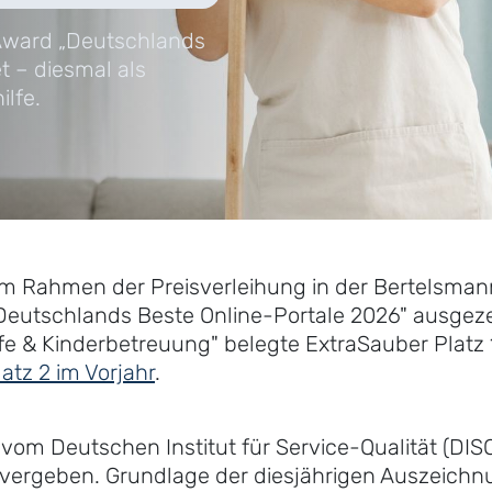
Award „Deutschlands
t – diesmal als
lfe.
im Rahmen der Preisverleihung in der Bertelsma
Deutschlands Beste Online-Portale 2026" ausgeze
fe & Kinderbetreuung" belegte ExtraSauber Platz 
latz 2 im Vorjahr
.
h vom Deutschen Institut für Service-Qualität (D
vergeben. Grundlage der diesjährigen Auszeichn