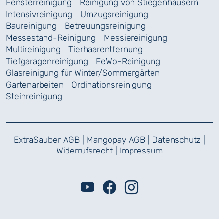
Fensterreinigung
Reinigung von Stiegenhäusern
Intensivreinigung
Umzugsreinigung
Baureinigung
Betreuungsreinigung
Messestand-Reinigung
Messiereinigung
Multireinigung
Tierhaarentfernung
Tiefgaragenreinigung
FeWo-Reinigung
Glasreinigung für Winter/Sommergärten
Gartenarbeiten
Ordinationsreinigung
Steinreinigung
ExtraSauber AGB
|
Mangopay AGB
|
Datenschutz
|
Widerrufsrecht
|
Impressum