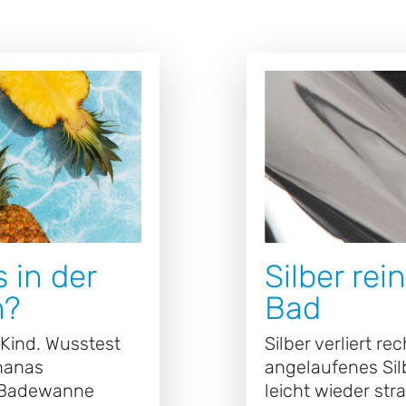
 in der
Silber rei
n?
Bad
 Kind. Wusstest
Silber verliert r
Ananas
angelaufenes Sil
 Badewanne
leicht wieder str