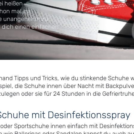
ei heißen
hon mal ins
he unangenehm zu
 dich einen einfachen
rhand Tipps und Tricks, wie du stinkende Schuhe 
spiel, die Schuhe innen über Nacht mit Backpulver
ulegen oder sie für 24 Stunden in die Gefriertruh
Schuhe mit Desinfektionsspray
oder Sportschuhe innen einfach mit Desinfektions
e wie Ballerinas oder Sandalen kannst du auch au