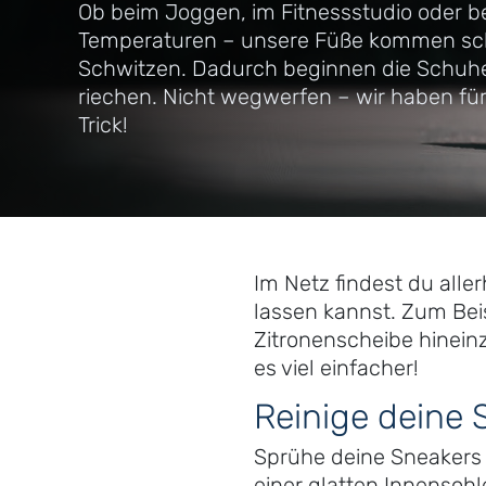
Ob beim Joggen, im Fitnessstudio oder b
Temperaturen – unsere Füße kommen sc
Schwitzen. Dadurch beginnen die Schu
riechen. Nicht wegwerfen – wir haben für
Trick!
Im Netz findest du alle
lassen kannst. Zum Bei
Zitronenscheibe hineinz
es viel einfacher!
Reinige deine 
Sprühe deine Sneakers 
einer glatten Innensohl