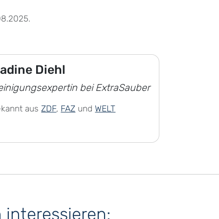
08.2025.
adine Diehl
einigungsexpertin bei ExtraSauber
ekannt aus
ZDF
,
FAZ
und
WELT
interessieren: