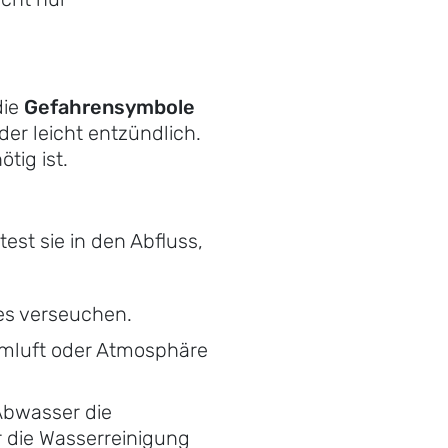
die
Gefahrensymbole
der leicht entzündlich.
tig ist.
est sie in den Abfluss,
es verseuchen.
temluft oder Atmosphäre
Abwasser die
r die Wasserreinigung