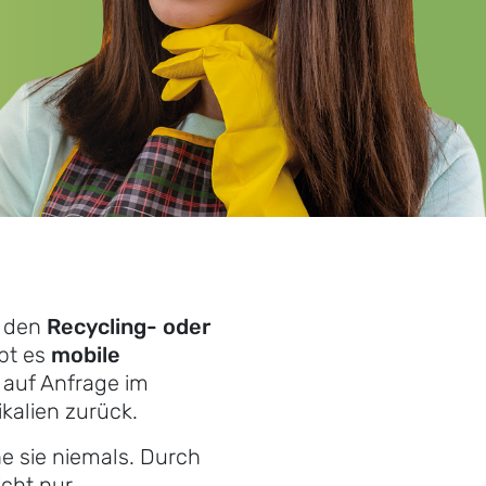
f den
Recycling- oder
ibt es
mobile
r auf Anfrage im
alien zurück.
e sie niemals. Durch
cht nur