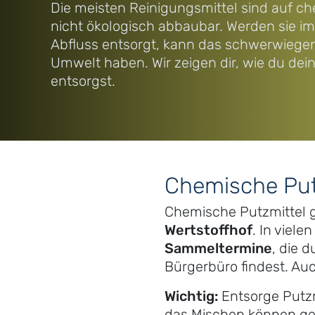
Die meisten Reinigungsmittel sind auf c
nicht ökologisch abbaubar. Werden sie im
Abfluss entsorgt, kann das schwerwiegen
Umwelt haben. Wir zeigen dir, wie du dein
entsorgst.
Chemische Put
Chemische Putzmittel g
Wertstoffhof
. In viel
Sammeltermine
, die 
Bürgerbüro findest. Auc
Wichtig:
Entsorge Putzm
das Mischen können gef