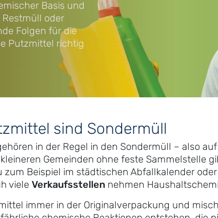
hemischer Basis und
 Restmüll oder
de Folgen für die
e Putzmittel richtig
zmittel sind Sondermüll
ehören in der Regel in den Sondermüll – also au
en kleineren Gemeinden ohne feste Sammelstelle g
du zum Beispiel im städtischen Abfallkalender ode
h viele
Verkaufsstellen
nehmen Haushaltschemik
ittel immer in der Originalverpackung und misch
ährliche chemische Reaktionen entstehen, die ni