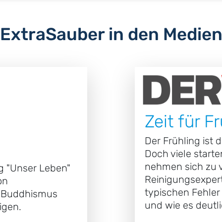
ExtraSauber in den Medie
Zeit für F
Der Frühling ist
Doch viele starte
nehmen sich zu vi
g "Unser Leben"
Reinigungsexpert
on
typischen Fehler
n-Buddhismus
und wie es deutli
igen.