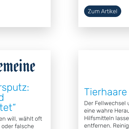
Zum Artikel
rsputz:
Tierhaare
d
Der Fellwechsel 
tet“
eine wahre Herau
Hilfsmitteln lass
 will, wählt oft
entfernen. Reini
 oder falsche