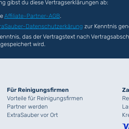
ung gibst du diese Vertragserklärungen ab:
ie
Affiliate-Partner-AGB
.
raSauber-Datenschutzerkärung
zur Kenntnis ge
enntnis, das der Vertragstext nach Vertragsabsc
 gespeichert wird.
Für Reinigungs­firmen
Za
Vorteile für Reinigungs­firmen
Re
Partner werden
La
ExtraSauber vor Ort
Kr