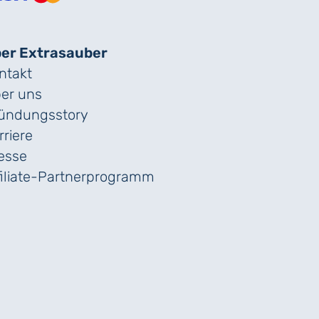
er Extrasauber
ntakt
er uns
ündungs­story
rriere
esse
filiate-Partnerprogramm