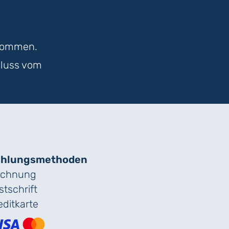
nommen.
hluss vom
hlungs­methoden
chnung
stschrift
editkarte