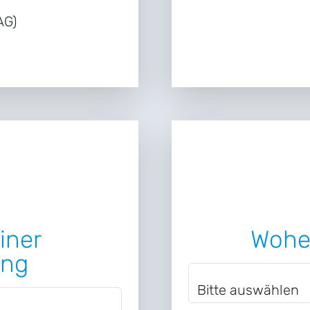
AG)
iner
Wohe
ung
Woher ke