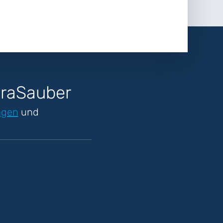
traSauber
ngen
und