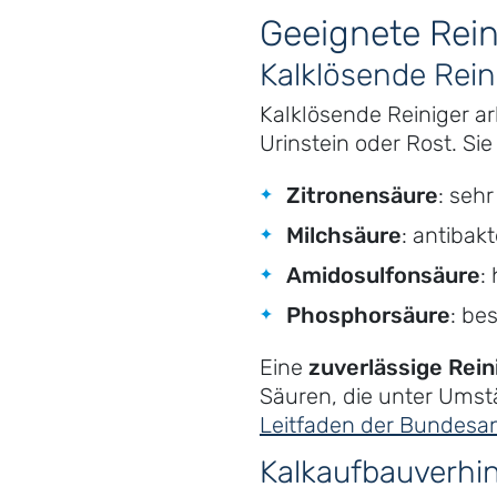
Geeignete Rein
Kalklösende Rein
Kalklösende Reiniger ar
Urinstein oder Rost. Sie
Zitronensäure
: seh
Milchsäure
: antibak
Amidosulfonsäure
:
Phosphorsäure
: be
Eine
zuverlässige Rei
Säuren, die unter Ums
Leitfaden der Bundesan
Kalkaufbauverhi