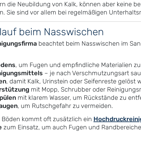
ern die Neubildung von Kalk, können aber keine 
 Sie sind vor allem bei regelmäßigen Unterhaltsr
blauf beim Nasswischen
nigungsfirma
beachtet beim Nasswischen im Sani
odens
, um Fugen und empfindliche Materialien zu
nigungsmittels
– je nach Verschmutzungsart saue
ten
, damit Kalk, Urinstein oder Seifenreste gelöst 
rstützung
mit Mopp, Schrubber oder Reinigungs
pülen
mit klarem Wasser, um Rückstände zu entf
saugen
, um Rutschgefahr zu vermeiden.
n Böden kommt oft zusätzlich ein
Hochdruckreini
e
zum Einsatz, um auch Fugen und Randbereiche 