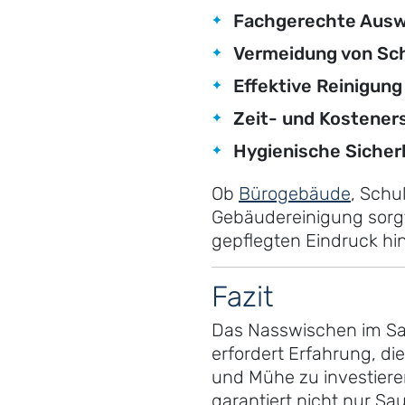
Fachgerechte Auswa
Vermeidung von Sc
Effektive Reinigung
Zeit- und Kostener
Hygienische Sicher
Ob
Bürogebäude
, Schu
Gebäudereinigung sorgt
gepflegten Eindruck hin
Fazit
Das Nasswischen im Sani
erfordert Erfahrung, di
und Mühe zu investieren
garantiert nicht nur S