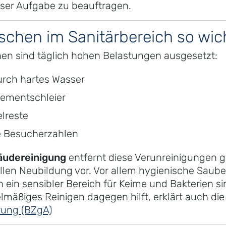
eser Aufgabe zu beauftragen.
hen im Sanitärbereich so wich
hen sind täglich hohen Belastungen ausgesetzt:
rch hartes Wasser
Zementschleier
lreste
 Besucherzahlen
äudereinigung
entfernt diese Verunreinigungen 
ellen Neubildung vor. Vor allem hygienische Sauber
n ein sensibler Bereich für Keime und Bakterien si
lmäßiges Reinigen dagegen hilft, erklärt auch di
rung (BZgA)