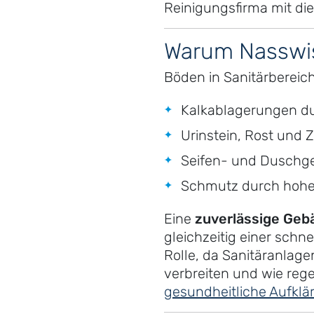
Reinigungsfirma mit di
Warum Nasswisc
Böden in Sanitärbereic
Kalkablagerungen du
Urinstein, Rost und 
Seifen- und Duschge
Schmutz durch hohe
Eine
zuverlässige Geb
gleichzeitig einer schn
Rolle, da Sanitäranlage
verbreiten und wie rege
gesundheitliche Aufklä