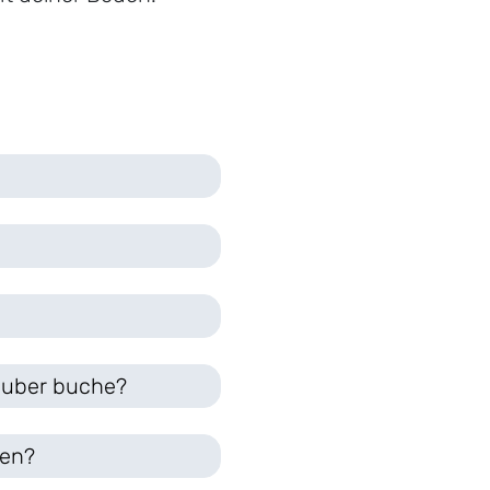
Sauber buche?
len?