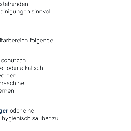
bestehenden
einigungen sinnvoll.
tärbereich folgende
 schützen.
r oder alkalisch.
werden.
maschine.
ernen.
ger
oder eine
hygienisch sauber zu