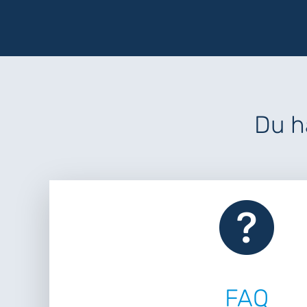
Du h
FAQ