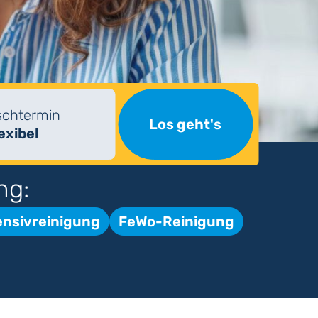
chtermin
Los geht's
lexibel
ng:
ensivreinigung
FeWo-Reinigung