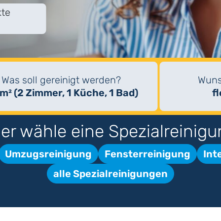
kte
Was soll gereinigt werden?
Wuns
m² (2 Zimmer, 1 Küche, 1 Bad)
f
er wähle eine Spezialreinigu
Umzugsreinigung
Fensterreinigung
Int
alle Spezialreinigungen