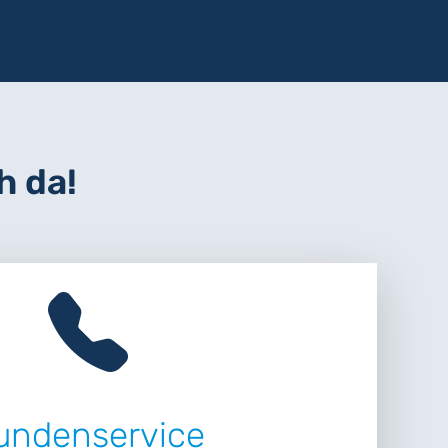
h da!
undenservice