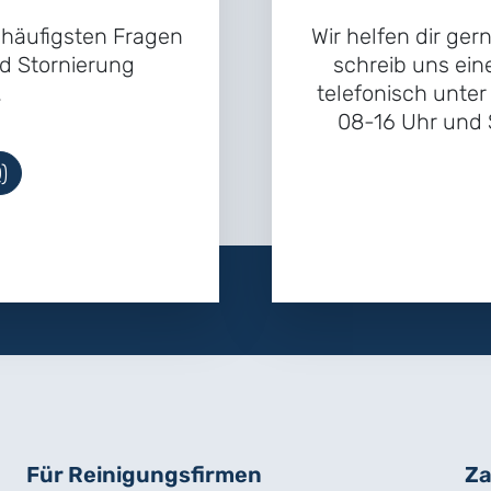
e häufigsten Fragen
Wir helfen dir ger
d Stornierung
schreib uns ein
.
telefonisch unte
08-16 Uhr und S
)
Für Reinigungs­firmen
Za