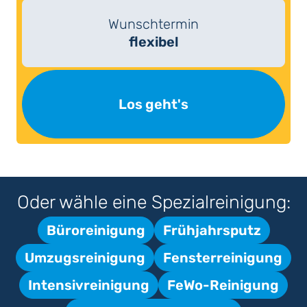
Wunschtermin
flexibel
Los geht's
Oder wähle eine Spezialreinigung:
Büroreinigung
Frühjahrsputz
Umzugsreinigung
Fensterreinigung
Intensivreinigung
FeWo-Reinigung