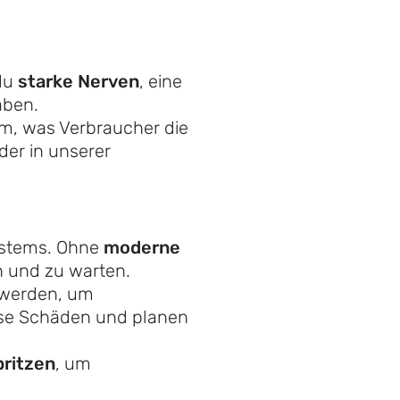
 du
starke Nerven
, eine
ben.
em, was Verbraucher die
der in unserer
ystems. Ohne
moderne
n und zu warten.
t werden, um
ese Schäden und planen
pritzen
, um