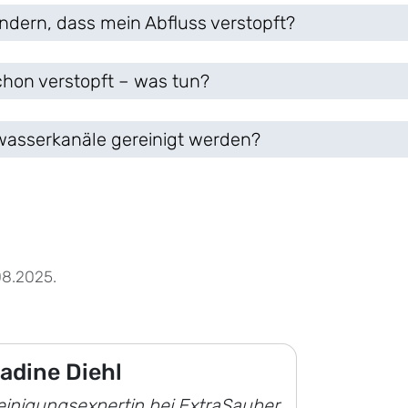
ndern, dass mein Abfluss verstopft?
chon verstopft – was tun?
bwasserkanäle gereinigt werden?
08.2025.
adine Diehl
einigungsexpertin bei ExtraSauber