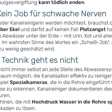
Faulgasvergiftung
kann tödlich enden
.
 Kein Job für schwache Nerven
oder Kanalreinigerin werden möchtest, brauchst
ber Ekel
und darfst auf keinen Fall
Platzangst
ha
 Abwässer unter der Erde – mit Urin, Kot und all
. Im wahrsten Sinne des Wortes ein „Scheiß-Job“, 
 zu wenig geschätzt wird.
Technik geht es nicht
icht immer selbst an jede Stelle des Abwassers
aum möglich, die Kanalisation effektiv zu reinige
piel
Spezialkameras
, die in die Rohre eingeführ
se zu erkennen. Kanalreiniger dokumentieren di
uren.
hinen, die mit
Hochdruck Wasser in die Rohre s
kaden zu lösen.