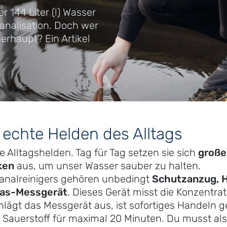
 144 Liter (!) Wasser
Kanalisation. Doch wer
erhaupt? Ein Artikel
– echte Helden des Alltags
e Alltagshelden. Tag für Tag setzen sie sich
große
ken
aus, um unser Wasser sauber zu halten.
analreinigers gehören unbedingt
Schutzanzug, H
as-Messgerät
. Dieses Gerät misst die Konzentra
hlägt das Messgerät aus, ist sofortiges Handeln 
r Sauerstoff für maximal 20 Minuten. Du musst als