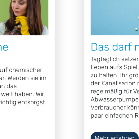
ne
Das darf n
Tagtäglich setzen
Leben aufs Spie
 auf chemischer
zu halten. Ihr gr
r. Werden sie im
der Kanalisation
nn das
regelmäßig für V
welt haben. Wir
Abwasserpumpen 
richtig entsorgst.
Verbraucher könn
paar einfachen R
Mehr erfahren