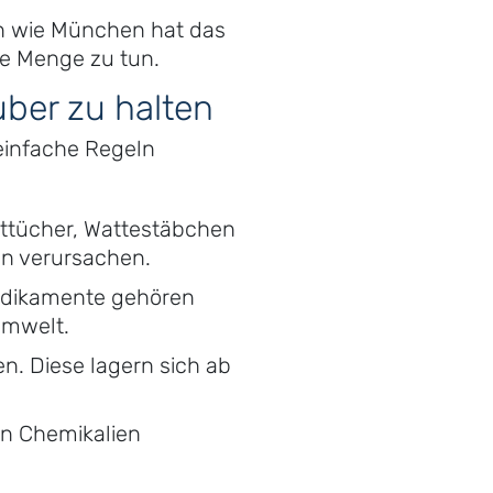
en wie München hat das
de Menge zu tun.
ber zu halten
 einfache Regeln
httücher, Wattestäbchen
en verursachen.
edikamente gehören
Umwelt.
n. Diese lagern sich ab
n Chemikalien