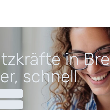
tzkräfte in Br
er, schnell