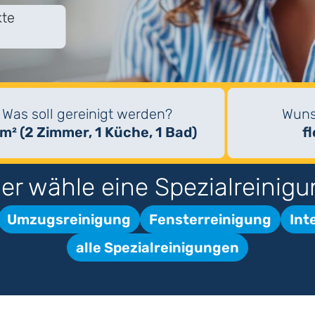
kte
Was soll gereinigt werden?
Wuns
m² (2 Zimmer, 1 Küche, 1 Bad)
f
er wähle eine Spezialreinigu
Umzugsreinigung
Fensterreinigung
Int
alle Spezialreinigungen