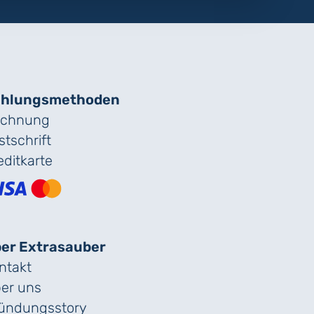
hlungs­methoden
chnung
stschrift
editkarte
er Extrasauber
ntakt
er uns
ündungs­story