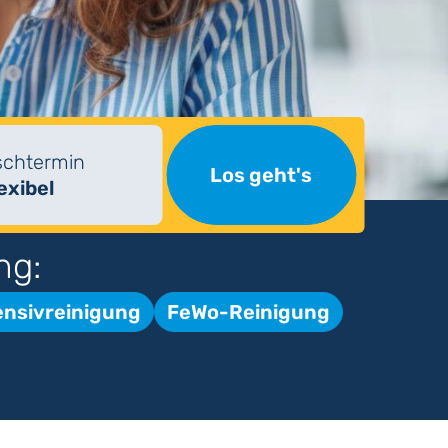
chtermin
Los geht's
lexibel
ng:
ensivreinigung
FeWo-Reinigung