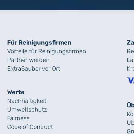
Für Reinigungs­firmen
Za
Vorteile für Reinigungs­firmen
Re
Partner werden
La
ExtraSauber vor Ort
Kr
Werte
Nachhaltigkeit
Üb
Umweltschutz
Ko
Fairness
Üb
Code of Conduct
Gr