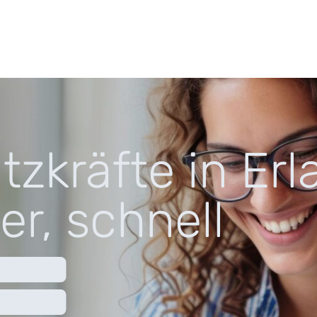
tzkräfte in Er
er, schnell