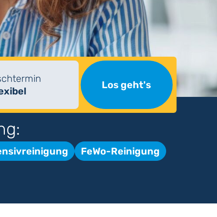
chtermin
Los geht's
lexibel
ng:
ensivreinigung
FeWo-Reinigung