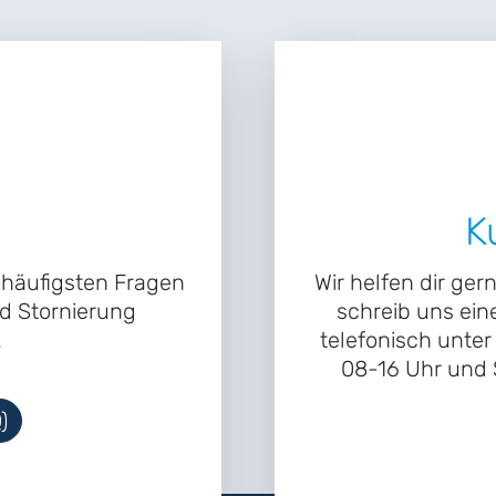
K
e häufigsten Fragen
Wir helfen dir ger
d Stornierung
schreib uns ein
.
telefonisch unte
08-16 Uhr und S
)