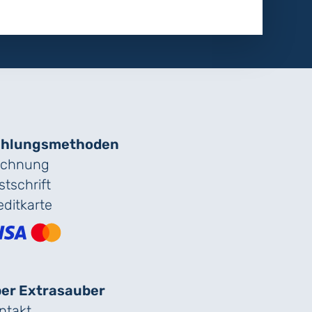
hlungs­methoden
chnung
stschrift
editkarte
er Extrasauber
ntakt