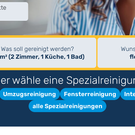
kte
Was soll gereinigt werden?
Wuns
m² (2 Zimmer, 1 Küche, 1 Bad)
f
er wähle eine Spezialreinigu
Umzugsreinigung
Fensterreinigung
Int
alle Spezialreinigungen