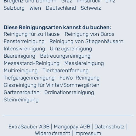
Bregenz und Dornbirn
Graz
Innsbruck
Linz
Salzburg
Wien
Deutschland
Schweiz
Diese Reinigungsarten kannst du buchen:
Reinigung für zu Hause
Reinigung von Büros
Fensterreinigung
Reinigung von Stiegenhäusern
Intensivreinigung
Umzugsreinigung
Baureinigung
Betreuungsreinigung
Messestand-Reinigung
Messiereinigung
Multireinigung
Tierhaarentfernung
Tiefgaragenreinigung
FeWo-Reinigung
Glasreinigung für Winter/Sommergärten
Gartenarbeiten
Ordinationsreinigung
Steinreinigung
ExtraSauber AGB
|
Mangopay AGB
|
Datenschutz
|
Widerrufsrecht
|
Impressum